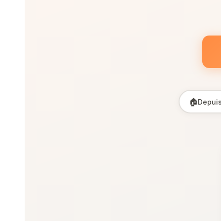
🏠
Depuis