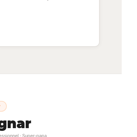
?
gnar
essionnel · Super-papa